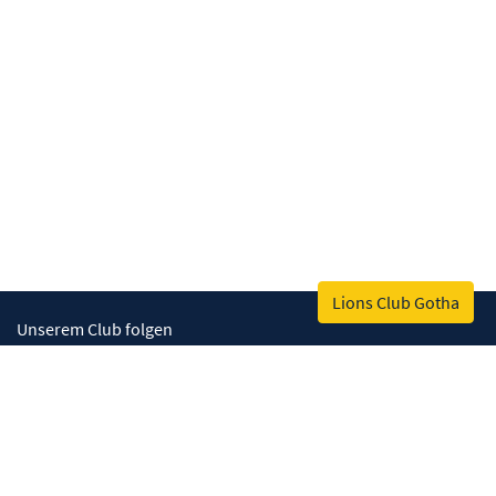
Lions Club Gotha
Unserem Club folgen
Lions Deutschland