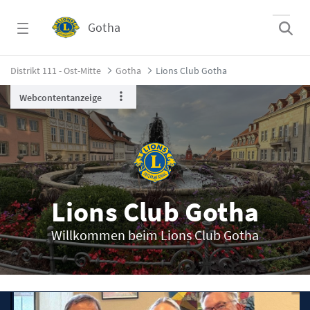
Zum Hauptinhalt springen
Gotha
Lions Club Gotha - Gotha
Distrikt 111 - Ost-Mitte
Gotha
Lions Club Gotha
Webcontentanzeige
Lions Club Gotha
Willkommen beim Lions Club Gotha